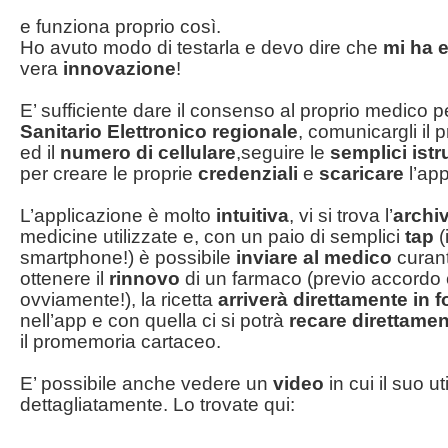
e funziona proprio così.
Ho avuto modo di testarla e devo dire che
mi ha 
vera
innovazione
!
E’ sufficiente dare il consenso al proprio medico pe
Sanitario Elettronico regionale
, comunicargli il 
ed il
numero di cellulare
,seguire le
semplici istr
per creare le proprie
credenziali
e
scaricare
l’app
L’applicazione è molto
intuitiva
, vi si trova l’
archi
medicine utilizzate e, con un paio di semplici
tap
(
smartphone!) è possibile
inviare al medico
curan
ottenere il
rinnovo
di un farmaco (previo accordo
ovviamente!), la ricetta
arriverà direttamente in f
nell’app e con quella ci si potrà
recare direttamen
il promemoria cartaceo.
E’ possibile anche vedere un
video
in cui il suo u
dettagliatamente. Lo trovate qui: