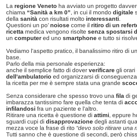
La
regione Veneto
ha avviato un progetto davve
chiama
“Sanità a km 0”
, in cui il mondo
digitale
s
della
sanità
con risultati molto
interessanti
.
Questioni un po’
noiose
come il
ritiro di un refer
ricetta
medica vengono risolte
senza spostarsi 
un
computer
ed uno
smartphone
e tutto si risolv
Vediamo l’aspetto pratico, il banalissimo ritiro di u
base.
Parlo della mia personale esperienza:
anche il semplice fatto di dover
verificare
gli orari
dell’ambulatorio
ed organizzarsi di conseguenza p
la ricetta per me è sempre stata una grande
scoc
Senza considerare che spesso trovo una
fila
di g
imbarazza tantissimo fare quella che tenta di
acco
infilandosi
fra un paziente e l’altro.
Ritirare una ricetta è questione di
attimi
, eppure h
sguardi cupi di
disapprovazione
degli astanti qu
mezza voce la frase di rito
“devo solo ritirare una 
Tutti sanno che è questione di secondi, però chissà