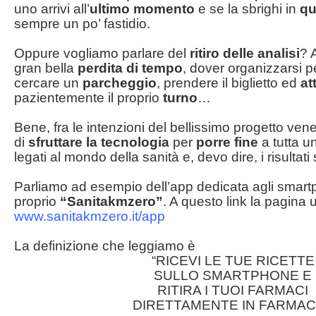
uno arrivi all’
ultimo momento
e se la sbrighi in
qu
sempre un po’ fastidio.
Oppure vogliamo parlare del
ritiro delle analisi
? 
gran bella
perdita di tempo
, dover organizzarsi 
cercare un
parcheggio
, prendere il biglietto ed
at
pazientemente il proprio
turno
…
Bene, fra le intenzioni del bellissimo progetto vene
di
sfruttare la tecnologia
per
porre fine
a tutta u
legati al mondo della sanità e, devo dire, i risultat
Parliamo ad esempio dell’app dedicata agli smart
proprio
“Sanitakmzero”
. A questo link la pagina uf
www.sanitakmzero.it/app
La definizione che leggiamo è
“RICEVI LE TUE RICETTE
SULLO SMARTPHONE E
RITIRA I TUOI FARMACI
DIRETTAMENTE IN FARMAC