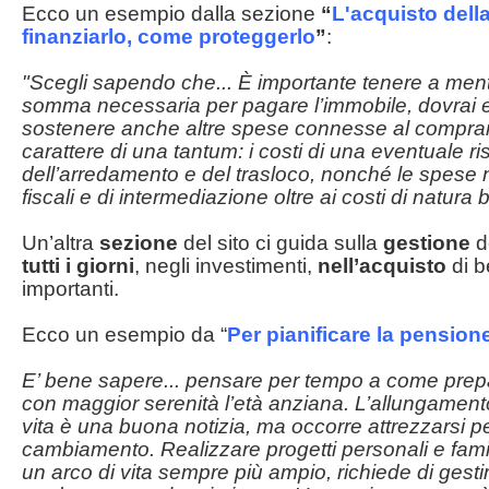
Ecco un esempio dalla sezione
“
L'acquisto dell
finanziarlo, come proteggerlo
”
:
"Scegli sapendo che... È importante tenere a mente
somma necessaria per pagare l’immobile, dovrai e
sostenere anche altre spese connesse al compra
carattere di una tantum: i costi di una eventuale ri
dell’arredamento e del trasloco, nonché le spese no
fiscali e di intermediazione oltre ai costi di natura 
Un’altra
sezione
del sito ci guida sulla
gestione
d
tutti i giorni
, negli investimenti,
nell’acquisto
di b
importanti.
Ecco un esempio da “
Per pianificare la pensione
E’ bene sapere... pensare per tempo a come prepa
con maggior serenità l’età anziana. L’allungament
vita è una buona notizia, ma occorre attrezzarsi p
cambiamento. Realizzare progetti personali e fami
un arco di vita sempre più ampio, richiede di gestire