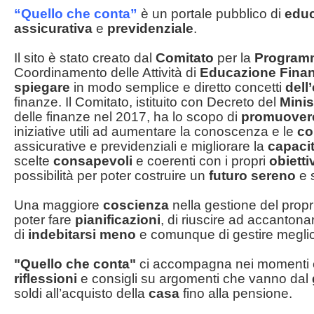
“Quello che conta”
è un portale pubblico di
educ
assicurativa
e
previdenziale
.
Il sito è stato creato dal
Comitato
per la
Program
Coordinamento delle Attività di
Educazione
Finan
spiegare
in modo semplice e diretto concetti
dell
finanze. Il Comitato, istituito con Decreto del
Minis
delle finanze nel 2017, ha lo scopo di
promuover
iniziative utili ad aumentare la conoscenza e le
co
assicurative e previdenziali e migliorare la
capaci
scelte
consapevoli
e coerenti con i propri
obietti
possibilità per poter costruire un
futuro
sereno
e s
Una maggiore
coscienza
nella gestione del prop
poter fare
pianificazioni
, di riuscire ad accanton
di
indebitarsi
meno
e comunque di gestire meglio 
"Quello che conta"
ci accompagna nei momenti 
riflessioni
e consigli su argomenti che vanno dal
soldi all’acquisto della
casa
fino alla pensione.