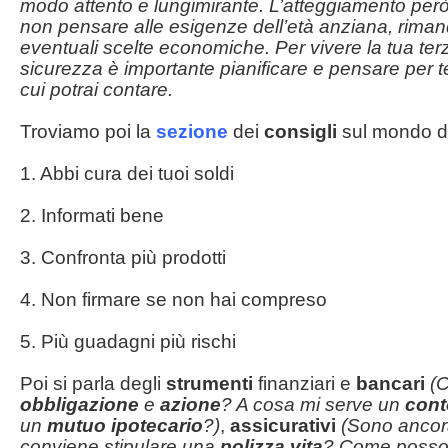
modo attento e lungimirante. L’atteggiamento però
non pensare alle esigenze dell’età anziana, rima
eventuali scelte economiche. Per vivere la tua te
sicurezza è importante pianificare e pensare per t
cui potrai contare.
Troviamo poi la
sezione
dei
consigli
sul mondo d
1. Abbi cura dei tuoi soldi
2. Informati bene
3. Confronta più prodotti
4. Non firmare se non hai compreso
5. Più guadagni più rischi
Poi si parla degli
strumenti
finanziari e
bancari
(C
obbligazione
e
azione
? A cosa mi serve un
cont
un
mutuo ipotecario
?)
,
assicurativi
(Sono ancor
conviene stipulare una
polizza vita
? Come poss