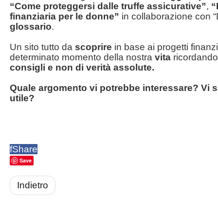
“Come proteggersi dalle truffe assicurative”
,
“
finanziaria per le donne”
in collaborazione con 
glossario
.
Un sito tutto da
scoprire
in base ai progetti finan
determinato momento della nostra
vita
ricordandos
consigli
e non di verità assolute.
Quale argomento vi potrebbe interessare? Vi s
utile?
f
Share
Save
Indietro