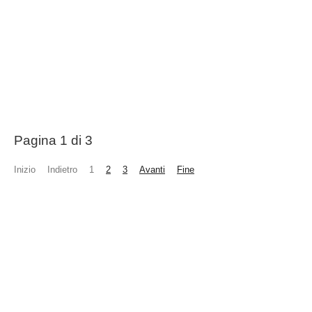
17 Febbraio 2020
Micol Canton
02 Febbraio 
Visite: 3507
0
Visite: 3928
Pagina 1 di 3
Inizio
Indietro
1
2
3
Avanti
Fine