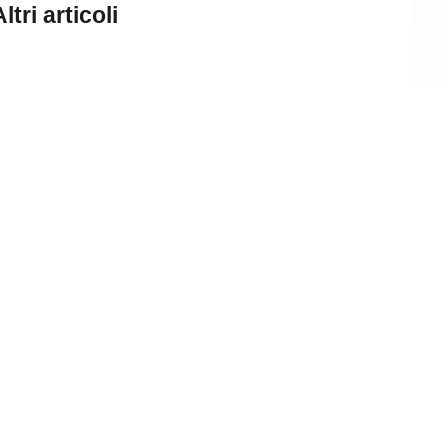
Altri
articoli
Tenda per la
doccia
tende
non vi
14 Giugno 2017
Tutto su
WhatsApp -
prima parte