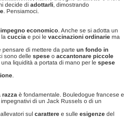
chi decide di
adottarli
, dimostrando
re
. Pensiamoci.
impegno economico
. Anche se si adotta un
, la
cuccia
e poi le
vaccinazioni ordinarie
ma
e pensare di mettere da parte
un fondo in
i sono delle
spese
o
accantonare piccole
a liquidità a portata di mano per le
spese
zione
.
a razza
è fondamentale. Bouledogue francese e
mpegnativi di un Jack Russels o di un
 allevatori sul
carattere
e sulle
esigenze
del