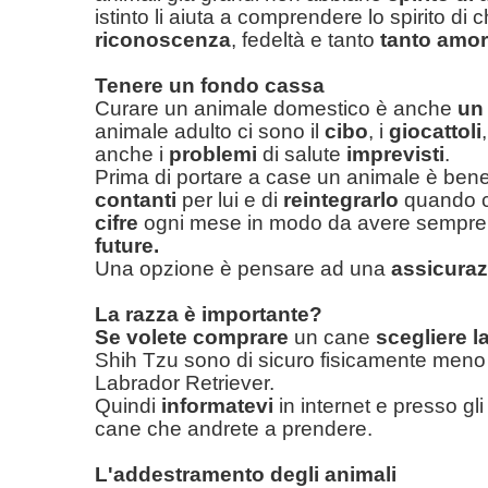
istinto li aiuta a comprendere lo spirito di 
riconoscenza
, fedeltà e tanto
tanto amo
Tenere un fondo cassa
Curare un animale domestico è anche
un
animale adulto ci sono il
cibo
, i
giocattoli
anche i
problemi
di salute
imprevisti
.
Prima di portare a case un animale è ben
contanti
per lui e di
reintegrarlo
quando c
cifre
ogni mese in modo da avere sempre un
future.
Una opzione è pensare ad una
assicura
La razza è importante?
Se volete comprare
un cane
scegliere l
Shih Tzu sono di sicuro
fisicamente
meno i
Labrador Retriever.
Quindi
informatevi
in internet e presso gli
cane che andrete a prendere.
L'addestramento degli animali