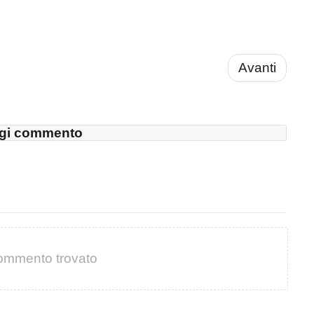
Avanti
gi commento
ommento trovato