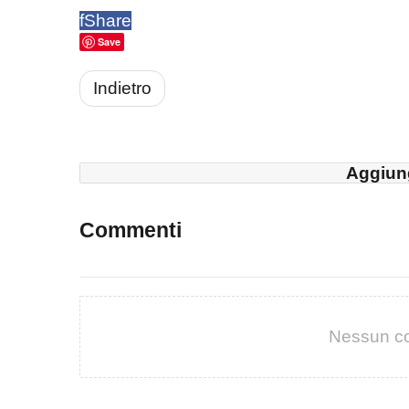
f
Share
Save
Indietro
Aggiun
Commenti
Nessun c