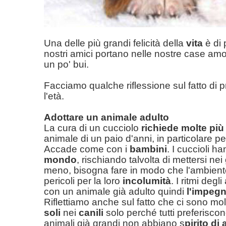
Una delle più grandi felicità della
vita
è di 
nostri amici portano nelle nostre case am
un po' bui.
Facciamo qualche riflessione sul fatto di 
l'età.
Adottare un animale adulto
La cura di un cucciolo
richiede molte più 
animale di un paio d'anni, in particolare per
Accade come con i
bambini
. I cuccioli h
mondo
, rischiando talvolta di mettersi nei
meno, bisogna fare in modo che l'ambien
pericoli per la loro
incolumità
. I ritmi degl
con un animale già adulto quindi
l'impeg
Riflettiamo anche sul fatto che ci sono mol
soli
nei
canili
solo perché tutti preferisco
animali già grandi non abbiano s
pirito di