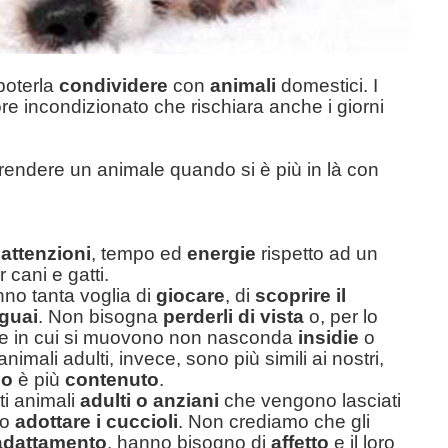
poterla
condividere
con
animali
domestici. I
ore incondizionato
che rischiara anche i giorni
prendere un animale quando si è più in là con
attenzioni
, tempo ed
energie
rispetto ad un
 cani e gatti.
anno tanta voglia di
giocare
, di
scoprire il
guai
. Non bisogna
perderli di vista
o, per lo
te in cui si muovono non nasconda
insidie
o
i animali adulti, invece, sono più simili ai nostri,
no
è più
contenuto
.
ti animali
adulti o anziani
che vengono lasciati
no
adottare i cuccioli
. Non crediamo che gli
 adattamento
, hanno bisogno di
affetto
e il loro