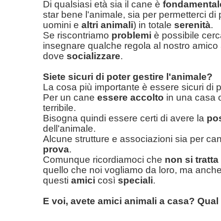
Di qualsiasi età sia il cane è
fondamentale
star bene l'animale, sia per permetterci di
uomini e
altri animali
) in totale
serenità
.
Se riscontriamo
problemi
è possibile cer
insegnare qualche regola al nostro amico
dove
socializzare
.
Siete sicuri di poter gestire l'animale?
La cosa più importante è essere sicuri di 
Per un cane
essere accolto
in una casa 
terribile.
Bisogna quindi essere certi di avere la
pos
dell'animale.
Alcune strutture e associazioni sia per can
prova
.
Comunque ricordiamoci che
non si tratta
quello che noi vogliamo da loro, ma anche
questi
amici
così
speciali
.
E voi, avete amici animali a casa? Qual