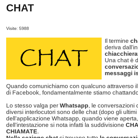
CHAT
Visite: 5988
Il termine
ch
deriva dall’
chiacchiera
Una chat è
conversazi
messaggi is
Quando comunichiamo con qualcuno attraverso il
di Facebook, fondamentalmente stiamo chattando
Lo stesso valga per
Whatsapp
, le conversazioni
diversi interlocutori sono delle chat (dopo gli ulti
dell’applicazione Whatsapp, quando viene aperta, 
dell’intestazione si nota infatti la suddivisione
CHA
CHIAMATE
.
Nella sezione chat
si trovano tutte
le conversazi