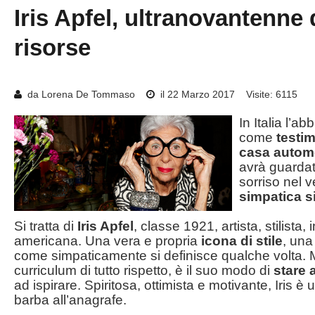
Iris
Apfel,
ultranovantenne
risorse
da Lorena De Tommaso
il 22 Marzo 2017
Visite: 6115
In Italia l’a
come
testi
casa automo
avrà guardat
sorriso nel 
simpatica s
Si tratta di
Iris Apfel
, classe 1921, artista, stilista,
americana. Una vera e propria
icona di stile
, una 
come simpaticamente si definisce qualche volta. M
curriculum di tutto rispetto, è il suo modo di
stare 
ad ispirare. Spiritosa, ottimista e motivante, Iris è
barba all’anagrafe.