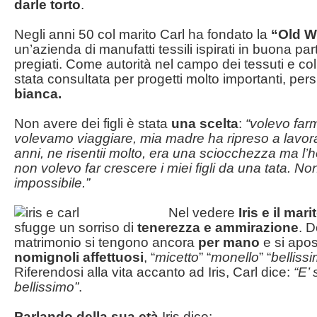
darle torto
.
Negli anni 50 col marito Carl ha fondato la
“Old W
un’azienda di manufatti tessili ispirati in buona par
pregiati. Come autorità nel campo dei tessuti e col
stata consultata per progetti molto importanti, per
bianca.
Non avere dei figli è stata
una scelta
:
“volevo farm
volevamo viaggiare, mia madre ha ripreso a lavo
anni, ne risentii molto, era una sciocchezza ma l’h
non volevo far crescere i miei figli da una tata. No
impossibile.”
Nel vedere
Iris e il mar
sfugge un sorriso di
tenerezza e ammirazione
. 
matrimonio si tengono ancora
per mano
e si apos
nomignoli affettuosi
, “
micetto
” “
monello
” “
belliss
Riferendosi alla vita accanto ad Iris, Carl dice:
“E’ 
bellissimo”
.
Parlando della sua età
Iris dice: