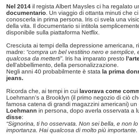
Nel 2014
il regista Albert Maysles ci ha regalato u
documentario
. Un viaggio di ottanta minuti che
conoscerla in prima persona. Iris ci svela una visio
della vita. Il documentario si intitola semplicemen
disponibile sulla piattaforma Netflix.
Cresciuta ai tempi della depressione americana, ric
madre:
“compra un bel vestitino nero e semplice,
qualcosa da metterti”
. Iris ha imparato presto
l’ar
dell’abbellimento, della personalizzazione.
Negli anni 40 probabilmente è stata
la prima don
jeans.
Ricorda che, ai tempi in cui
lavorava come com
Loehmann’s a Brooklyn (il primo negozio di ciò ch
famosa catena di grandi magazzini americani) un 
Loehmann
in persona, dopo averla osservata a 
disse
:
“Signorina, ti ho osservata. Non sei bella, e non l
importanza. Hai qualcosa di molto più importante. T