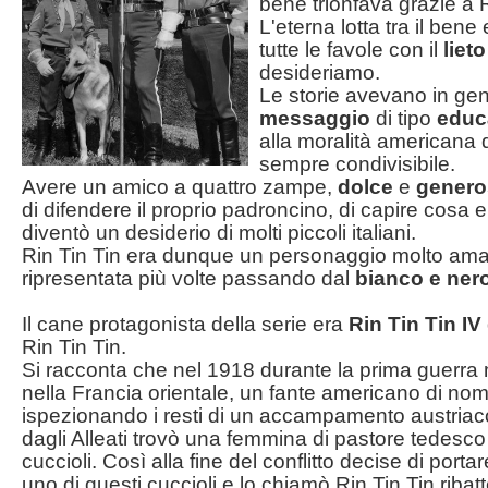
bene trionfava grazie a R
L'eterna lotta tra il bene 
tutte le favole con il
lieto
desideriamo.
Le storie avevano in gen
messaggio
di tipo
educ
alla moralità americana 
sempre condivisibile.
Avere un amico a quattro zampe,
dolce
e
genero
di difendere il proprio padroncino, di capire cosa er
diventò un desiderio di molti piccoli italiani.
Rin Tin Tin era dunque un personaggio molto amat
ripresentata più volte passando dal
bianco
e ner
Il cane protagonista della serie era
Rin Tin Tin IV
Rin Tin Tin.
Si racconta che nel 1918 durante la prima guerra
nella Francia orientale, un fante americano di no
ispezionando i resti di un accampamento austriac
dagli Alleati trovò una femmina di pastore tedesc
cuccioli. Così alla fine del conflitto decise di porta
uno di questi cuccioli e lo chiamò Rin Tin Tin riba