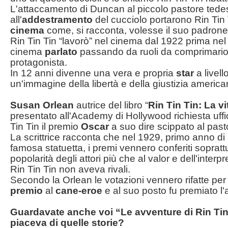
L'attaccamento di Duncan al piccolo pastore tede
all'
addestramento
del cucciolo portarono Rin Tin
cinema
come, si racconta, volesse il suo padrone
Rin Tin Tin “lavorò” nel cinema dal 1922 prima ne
cinema
parlato
passando da ruoli da comprimario 
protagonista.
In 12 anni divenne una vera e propria
star
a livell
un'immagine della libertà e della giustizia america
Susan Orlean
autrice del libro “
Rin Tin Tin: La v
presentato all'Academy di Hollywood richiesta uffici
Tin Tin il premio
Oscar
a suo dire scippato al past
La scrittrice racconta che nel 1929, primo anno d
famosa statuetta, i premi vennero conferiti soprattu
popolarità degli attori più che al valor e dell'interp
Rin Tin Tin non aveva rivali.
Secondo la Orlean le votazioni vennero rifatte per
premio
al
cane-eroe
e al suo posto fu premiato l'
Guardavate anche voi “Le avventure di Rin Tin
piaceva di quelle storie?