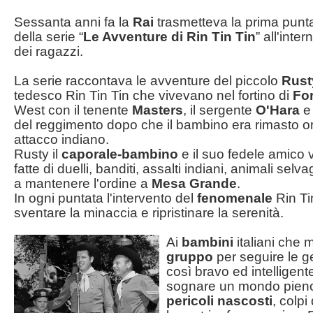
Sessanta anni fa la
Rai
trasmetteva la prima punta
della serie “
Le Avventure di Rin Tin Tin
” all'inte
dei ragazzi.
La serie raccontava le avventure del piccolo
Rust
tedesco Rin Tin Tin che vivevano nel fortino di
Fo
West con il tenente
Masters
, il sergente
O'Hara
e 
del reggimento dopo che il bambino era rimasto or
attacco indiano.
Rusty il
caporale-bambino
e il suo fedele amico
fatte di duelli, banditi, assalti indiani, animali selva
a mantenere l'ordine a
Mesa Grande
.
In ogni puntata l'intervento del
fenomenale
Rin Ti
sventare la minaccia e ripristinare la serenità.
Ai
bambini
italiani che 
gruppo
per seguire le g
così bravo ed intelligente
sognare un mondo pien
pericoli nascosti
, colpi